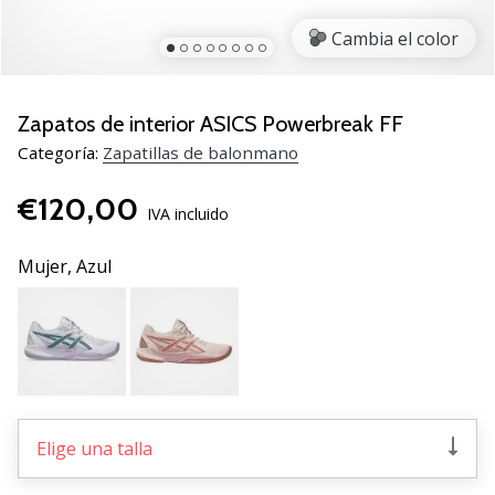
zapatillas
Cambia el color
de
balonmano
PUMA
Accelerate
Zapatos de interior ASICS Powerbreak FF
NITRO
Categoría:
Zapatillas de balonmano
SQD
5!
€120,00
Descubre
IVA incluido
las
actualizaciones
Mujer,
Azul
técnicas
y…
25. 11. 2024
•
2 min. de lectura
Elige una talla
¡Conviértete
en