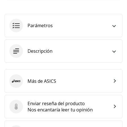
embajador
Weplayhandball!
¿Te
Parámetros
consideras
un
jugón?
¡Te
Descripción
queremos
en
nuestro
equipo!
Más de ASICS
ASICS
Mostrar
todos
Enviar reseña del producto
Enviar reseña del producto
Nos encantaría leer tu opinión
los
artículos