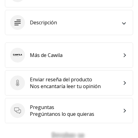
embajador
Weplayhandball!
Descripción
¿Te
consideras
un
jugón?
¡Te
Más de Cawila
Cawila
queremos
en
nuestro
equipo!
Enviar reseña del producto
Enviar reseña del producto
Nos encantaría leer tu opinión
Mostrar
Preguntas
todos
Preguntas
Pregúntanos lo que quieras
los
artículos