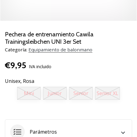
zapatillas
de
balonmano
PUMA
Accelerate
Pechera de entrenamiento Cawila
NITRO
Trainingsleibchen UNI 3er Set
SQD
Categoría:
Equipamiento de balonmano
5!
Descubre
€9,95
las
IVA incluido
actualizaciones
técnicas
Unisex,
Rosa
y…
Mini
Junior
Senior
Senior XL
25. 11. 2024
•
2 min. de lectura
¡Conviértete
Parámetros
en