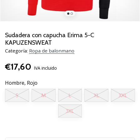
zapatillas
de
balonmano
PUMA
Accelerate
Sudadera con capucha Erima 5-C
NITRO
KAPUZENSWEAT
SQD
Categoría:
Ropa de balonmano
5!
Descubre
€17,60
las
IVA incluido
actualizaciones
técnicas
Hombre,
Rojo
y…
S
M
L
XL
XXL
25. 11. 2024
3XL
•
2 min. de lectura
¡Conviértete
en