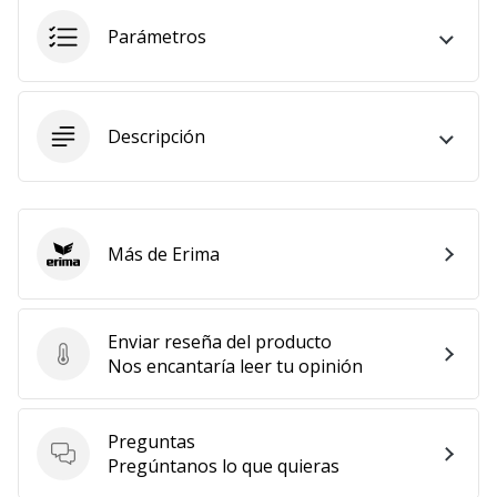
embajador
Parámetros
Weplayhandball!
¿Te
consideras
un
Descripción
jugón?
¡Te
queremos
en
Más de Erima
nuestro
Erima
equipo!
Enviar reseña del producto
Enviar reseña del producto
Nos encantaría leer tu opinión
Mostrar
todos
los
Preguntas
artículos
Preguntas
Pregúntanos lo que quieras