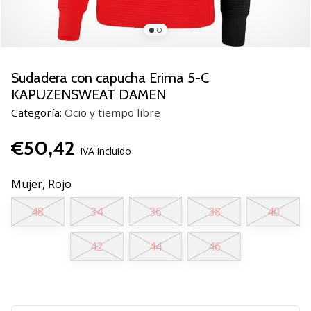
zapatillas
de
balonmano
PUMA
Accelerate
Sudadera con capucha Erima 5-C
NITRO
KAPUZENSWEAT DAMEN
SQD
Categoría:
Ocio y tiempo libre
5!
Descubre
€50,42
las
IVA incluido
actualizaciones
técnicas
Mujer,
Rojo
y…
48
34
36
38
40
25. 11. 2024
42
44
46
•
2 min. de lectura
¡Conviértete
en