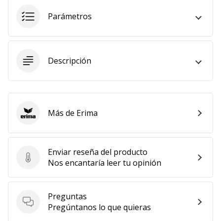
embajador
Parámetros
Weplayhandball!
¿Te
consideras
un
Descripción
jugón?
¡Te
queremos
en
Más de Erima
nuestro
Erima
equipo!
Enviar reseña del producto
Enviar reseña del producto
Nos encantaría leer tu opinión
Mostrar
todos
los
Preguntas
artículos
Preguntas
Pregúntanos lo que quieras