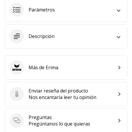
embajador
Parámetros
Weplayhandball!
¿Te
consideras
un
Descripción
jugón?
¡Te
queremos
en
Más de Erima
nuestro
Erima
equipo!
Enviar reseña del producto
Enviar reseña del producto
Nos encantaría leer tu opinión
Mostrar
todos
los
Preguntas
artículos
Preguntas
Pregúntanos lo que quieras