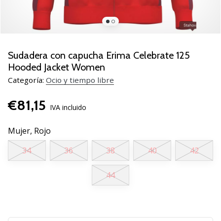
zapatillas
de
balonmano
PUMA
Accelerate
Sudadera con capucha Erima Celebrate 125
NITRO
Hooded Jacket Women
SQD
Categoría:
Ocio y tiempo libre
5!
Descubre
€81,15
las
IVA incluido
actualizaciones
técnicas
Mujer,
Rojo
y…
34
36
38
40
42
25. 11. 2024
44
•
2 min. de lectura
¡Conviértete
en