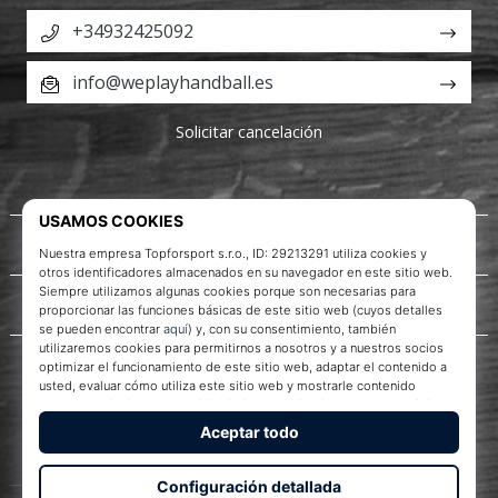
+34932425092
info@weplayhandball.es
Solicitar cancelación
Acerca de nosotros
Servicio al cliente
WePlayHandball.es