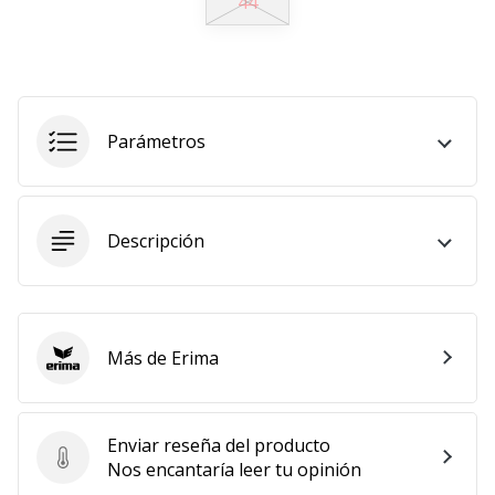
44
embajador
Weplayhandball!
¿Te
consideras
un
Parámetros
jugón?
¡Te
queremos
en
Descripción
nuestro
equipo!
Más de Erima
Erima
Mostrar
todos
los
Enviar reseña del producto
artículos
Enviar reseña del producto
Nos encantaría leer tu opinión