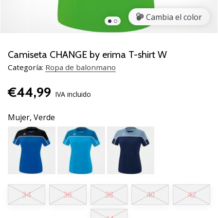
zapatillas
Cambia el color
de
balonmano
PUMA
Accelerate
Camiseta CHANGE by erima T-shirt W
NITRO
Categoría:
Ropa de balonmano
SQD
5!
€44,99
Descubre
IVA incluido
las
actualizaciones
Mujer,
Verde
técnicas
y…
25. 11. 2024
•
2 min. de lectura
34
36
38
40
42
¡Conviértete
en