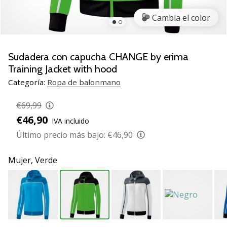
zapatillas
Cambia el color
de
balonmano
PUMA
Accelerate
Sudadera con capucha CHANGE by erima
NITRO
Training Jacket with hood
SQD
Categoría:
Ropa de balonmano
5!
Descubre
€69,99
las
€46,90
actualizaciones
IVA incluido
técnicas
Último precio más bajo:
€46,90
y…
Mujer,
Verde
25. 11. 2024
•
2 min. de lectura
¡Conviértete
en