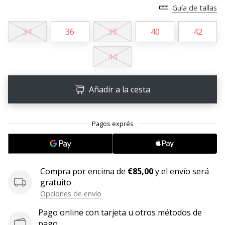
Guía de tallas
embajador
Weplayhandball!
34
36
38
40
42
¿Te
consideras
44
un
jugón?
¡Te
Añadir a la cesta
queremos
en
nuestro
equipo!
Mostrar
Compra por encima de
€85,00
y el envío será
gratuito
todos
Opciones de envío
los
artículos
Pago online con tarjeta u otros métodos de
pago