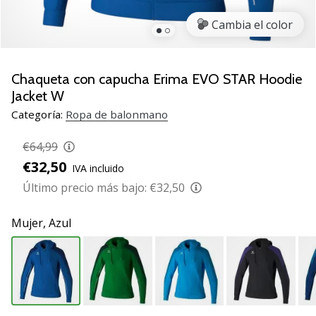
zapatillas
Cambia el color
de
balonmano
PUMA
Accelerate
Chaqueta con capucha Erima EVO STAR Hoodie
NITRO
Jacket W
SQD
Categoría:
Ropa de balonmano
5!
Descubre
€64,99
las
€32,50
actualizaciones
IVA incluido
técnicas
Último precio más bajo:
€32,50
y…
Mujer,
Azul
25. 11. 2024
•
2 min. de lectura
¡Conviértete
en