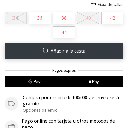
Guía de tallas
embajador
Weplayhandball!
34
36
38
40
42
¿Te
consideras
44
un
jugón?
¡Te
Añadir a la cesta
queremos
en
nuestro
equipo!
Mostrar
Compra por encima de
€85,00
y el envío será
gratuito
todos
Opciones de envío
los
artículos
Pago online con tarjeta u otros métodos de
pago