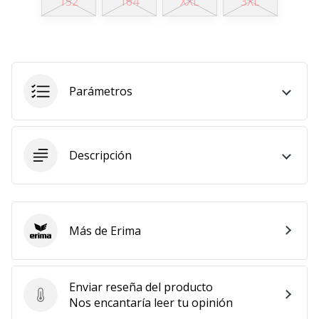
152
164
XXL
3XL
embajador
Weplayhandball!
¿Te
consideras
un
Parámetros
jugón?
¡Te
queremos
en
Descripción
nuestro
equipo!
Más de Erima
Erima
Mostrar
todos
los
Enviar reseña del producto
artículos
Enviar reseña del producto
Nos encantaría leer tu opinión