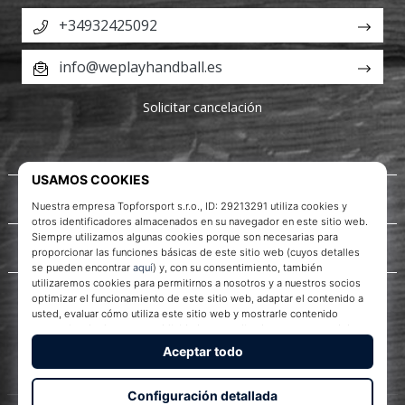
+34932425092
info@weplayhandball.es
Solicitar cancelación
Acerca de nosotros
Servicio al cliente
WePlayHandball.es