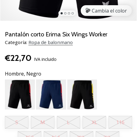
zapatillas
Cambia el color
de
balonmano
PUMA
Accelerate
Pantalón corto Erima Six Wings Worker
NITRO
Categoría:
Ropa de balonmano
SQD
5!
€22,70
Descubre
IVA incluido
las
actualizaciones
Hombre,
Negro
técnicas
y…
25. 11. 2024
•
2 min. de lectura
S
M
L
XL
116
¡Conviértete
en