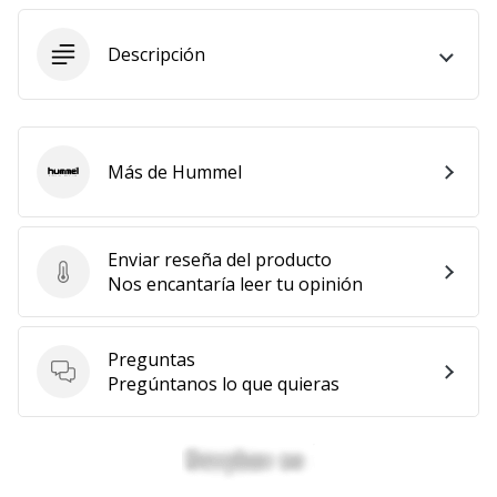
embajador
Weplayhandball!
Descripción
¿Te
consideras
un
jugón?
Más de Hummel
Hummel
¡Te
queremos
en
nuestro
Enviar reseña del producto
Enviar reseña del producto
equipo!
Nos encantaría leer tu opinión
Preguntas
Mostrar
Preguntas
Pregúntanos lo que quieras
todos
los
artículos