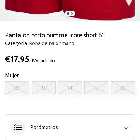
zapatillas
de
balonmano
PUMA
Accelerate
Pantalón corto hummel core short 61
NITRO
Categoría:
Ropa de balonmano
SQD
5!
€17,95
Descubre
IVA incluido
las
actualizaciones
Mujer
técnicas
XS
S
M
L
XL
y…
25. 11. 2024
•
2 min. de lectura
Parámetros
¡Conviértete
en