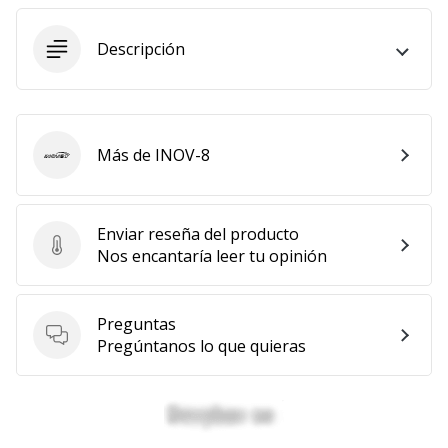
embajador
Weplayhandball!
Descripción
¿Te
consideras
un
jugón?
Más de INOV-8
INOV-8
¡Te
queremos
en
nuestro
Enviar reseña del producto
Enviar reseña del producto
equipo!
Nos encantaría leer tu opinión
Preguntas
Mostrar
Preguntas
Pregúntanos lo que quieras
todos
los
artículos