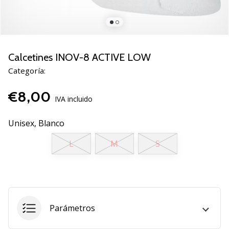
zapatillas
de
balonmano
PUMA
Accelerate
Calcetines INOV-8 ACTIVE LOW
NITRO
Categoría:
SQD
5!
€8,00
Descubre
IVA incluido
las
actualizaciones
Unisex,
Blanco
técnicas
L
M
S
y…
25. 11. 2024
•
2 min. de lectura
Parámetros
¡Conviértete
en