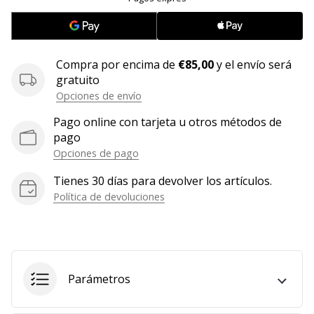
embajador
Weplayhandball!
¿Te
Compra por encima de
€85,00
y el envío será
consideras
gratuito
un
Opciones de envío
jugón?
¡Te
Pago online con tarjeta u otros métodos de
queremos
pago
en
Opciones de pago
nuestro
equipo!
Tienes 30 días para devolver los artículos.
Política de devoluciones
Mostrar
todos
los
Parámetros
artículos