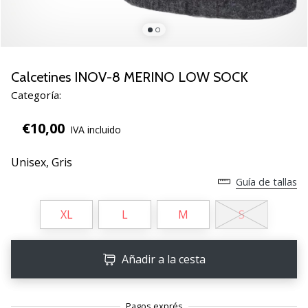
zapatillas
de
balonmano
PUMA
Accelerate
Calcetines INOV-8 MERINO LOW SOCK
NITRO
Categoría:
SQD
5!
€10,00
IVA incluido
Descubre
las
Unisex,
Gris
actualizaciones
técnicas
Guía de tallas
y…
XL
L
M
S
25. 11. 2024
•
Añadir a la cesta
2 min. de lectura
¡Conviértete
en