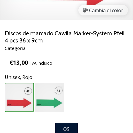
zapatillas
Cambia el color
de
balonmano
PUMA
Accelerate
Discos de marcado Cawila Marker-System Pfeil
NITRO
4 pcs 36 x 9cm
SQD
Categoría:
5!
Descubre
€13,00
IVA incluido
las
actualizaciones
Unisex,
Rojo
técnicas
y…
25. 11. 2024
•
2 min. de lectura
¡Conviértete
OS
en