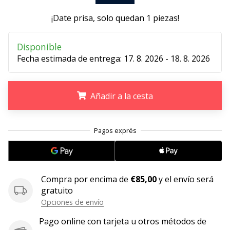
embajador
¡Date prisa, solo quedan
1 piezas
!
Weplayhandball!
¿Te
Disponible
consideras
Fecha estimada de entrega:
17. 8. 2026 - 18. 8. 2026
un
jugón?
¡Te
Añadir a la cesta
queremos
en
nuestro
.
.
.
equipo!
Mostrar
Compra por encima de
€85,00
y el envío será
todos
gratuito
los
Opciones de envío
artículos
Pago online con tarjeta u otros métodos de