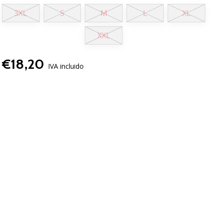
3XL
S
M
L
XL
XXL
€18,20
IVA incluido