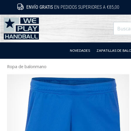
ENVÍO GRATIS
EN PEDIDOS SUPERIORES A €85,00
WePlayHandball.es
NOVEDADES
ZAPATILLAS DE BA
Ropa de balonmano