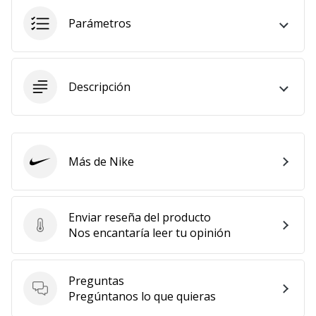
embajador
Parámetros
Weplayhandball!
¿Te
consideras
un
Descripción
jugón?
¡Te
queremos
en
Más de Nike
nuestro
Nike
equipo!
Enviar reseña del producto
Enviar reseña del producto
Nos encantaría leer tu opinión
Mostrar
todos
los
Preguntas
artículos
Preguntas
Pregúntanos lo que quieras