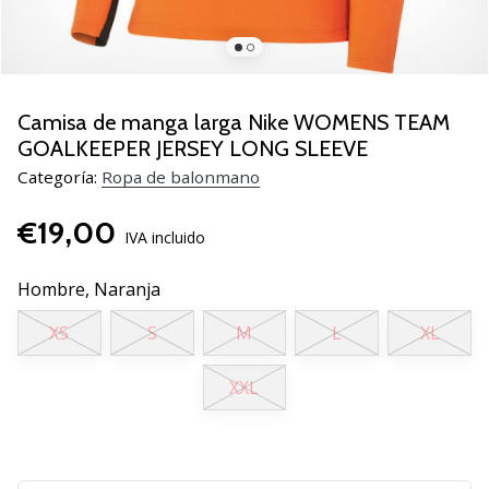
zapatillas
de
balonmano
PUMA
Accelerate
Camisa de manga larga Nike WOMENS TEAM
NITRO
GOALKEEPER JERSEY LONG SLEEVE
SQD
Categoría:
Ropa de balonmano
5!
Descubre
€19,00
las
IVA incluido
actualizaciones
técnicas
Hombre,
Naranja
y…
XS
S
M
L
XL
25. 11. 2024
XXL
•
2 min. de lectura
¡Conviértete
en