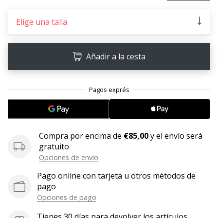
embajador
Elige una talla
Weplayhandball!
¿Te
consideras
Añadir a la cesta
un
jugón?
¡Te
queremos
en
nuestro
equipo!
Compra por encima de
€85,00
y el envío será
gratuito
Opciones de envío
Mostrar
Pago online con tarjeta u otros métodos de
todos
pago
los
Opciones de pago
artículos
Tienes 30 días para devolver los artículos.