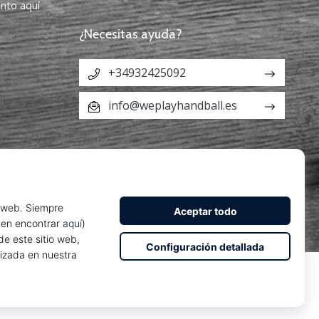
ento aquí
¿Necesitas ayuda?
+34932425092
info@weplayhandball.es