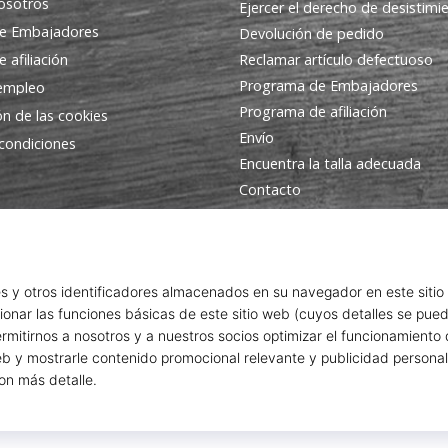
osotros
Ejercer el derecho de desistimi
e Embajadores
Devolución de pedido
 afiliación
Reclamar artículo defectuoso
Programa de Embajadores
 empleo
Programa de afiliación
ón de las cookies
Envío
condiciones
Encuentra la talla adecuada
Contacto
Preguntas frecuentes
Política de privacidad
© 2010 – 2026
WePlayHandball.es