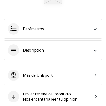
embajador
Weplayhandball!
¿Te
consideras
Parámetros
un
jugón?
¡Te
queremos
en
Descripción
nuestro
equipo!
Más de Uhlsport
Uhlsport
Mostrar
todos
los
Enviar reseña del producto
artículos
Enviar reseña del producto
Nos encantaría leer tu opinión