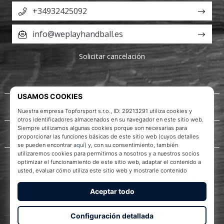
+34932425092
info@weplayhandball.es
Solicitar cancelación
Acerca de nosotros
Servicio al cliente
WePlayHandball.es