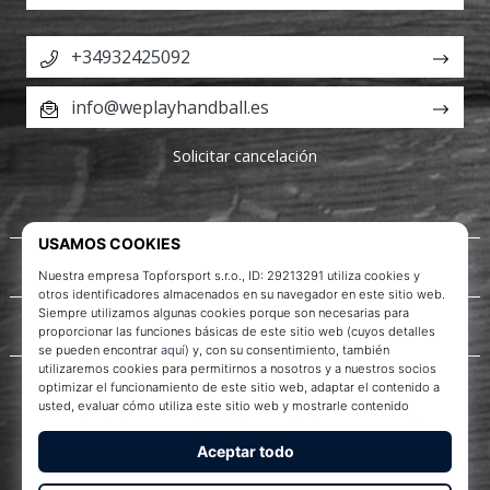
+34932425092
info@weplayhandball.es
Solicitar cancelación
Acerca de nosotros
Servicio al cliente
WePlayHandball.es