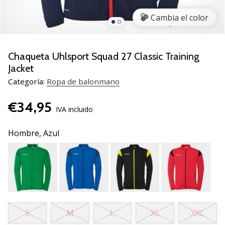
zapatillas
Cambia el color
de
balonmano
PUMA
Accelerate
Chaqueta Uhlsport Squad 27 Classic Training
NITRO
Jacket
SQD
Categoría:
Ropa de balonmano
5!
Descubre
€34,95
las
IVA incluido
actualizaciones
técnicas
Hombre,
Azul
y…
25. 11. 2024
•
2 min. de lectura
¡Conviértete
S
M
L
XL
XXL
en