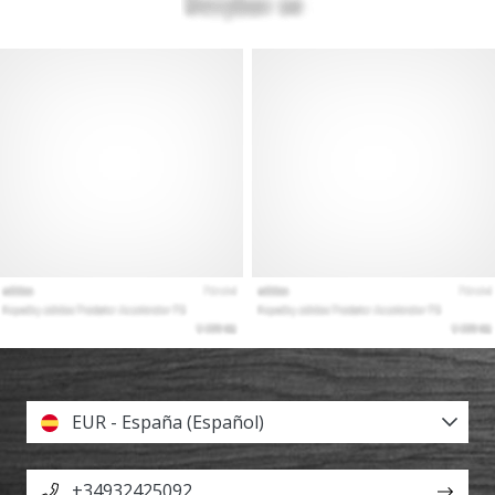
EUR - España (Español)
+34932425092