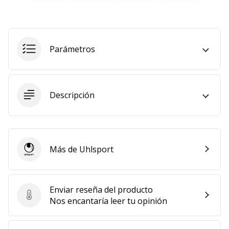
embajador
Weplayhandball!
¿Te
Parámetros
consideras
un
jugón?
¡Te
Descripción
queremos
en
nuestro
equipo!
Más de Uhlsport
Uhlsport
Mostrar
todos
Enviar reseña del producto
los
Enviar reseña del producto
Nos encantaría leer tu opinión
artículos