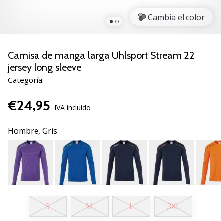
zapatillas
Cambia el color
de
balonmano
PUMA
Accelerate
Camisa de manga larga Uhlsport Stream 22
NITRO
jersey long sleeve
SQD
Categoría:
5!
Descubre
€24,95
las
IVA incluido
actualizaciones
técnicas
Hombre,
Gris
y…
25. 11. 2024
•
2 min. de lectura
S
M
L
3XL
¡Conviértete
en