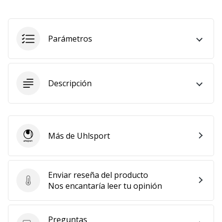
embajador
Weplayhandball!
Parámetros
¿Te
consideras
un
jugón?
¡Te
Descripción
queremos
en
nuestro
equipo!
Más de Uhlsport
Uhlsport
Mostrar
Enviar reseña del producto
todos
Enviar reseña del producto
Nos encantaría leer tu opinión
los
artículos
Preguntas