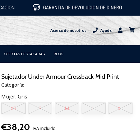
ICACIÓN
GARANTÍA DE DEVOLUCIÓN DE DINERO
Acerca de nosotros
Ayuda
Usuario
carrit
OFERTAS DESTACADAS
BLOG
Sujetador Under Armour Crossback Mid Print
Categoría:
Mujer,
Gris
XS
S
M
L
XL
€38,20
IVA incluido