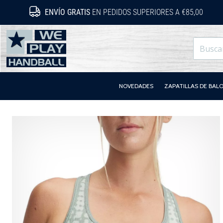
ENVÍO GRATIS
EN PEDIDOS SUPERIORES A €85,00
WePlayHandball.es
NOVEDADES
ZAPATILLAS DE BA