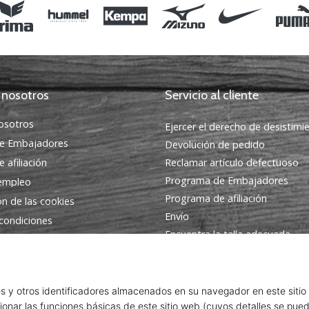
 nosotros
Servicio al cliente
osotros
Ejercer el derecho de desistimi
e Embajadores
Devolución de pedido
 afiliación
Reclamar artículo defectuoso
Programa de Embajadores
 empleo
Programa de afiliación
ón de las cookies
Envío
condiciones
Encuentra la talla adecuada
Contacto
Preguntas frecuentes
Política de privacidad