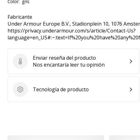
Color:
gris
Fabricante
Under Armour Europe B.V.
, Stadionplein 10, 1076 Amste
https://privacy.underarmour.com/s/article/Contact-Us?
language=en_US#:~:text=If%20you%20have%20any%2
Enviar reseña del producto
Enviar reseña del producto
Nos encantaría leer tu opinión
Tecnología de producto
Tecnología de producto