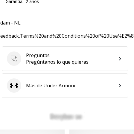
Garantía:
2 años
rdam - NL
0feedback,Terms%20and%20Conditions%20of%20Use%E2%
Preguntas
Preguntas
Pregúntanos lo que quieras
Más de Under Armour
Under Armour