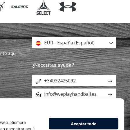
EUR - España (Español)
ento aquí
¿Necesitas ayuda?
+34932425092
info@weplayhandball.es