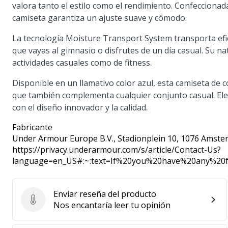
valora tanto el estilo como el rendimiento. Confecciona
camiseta garantiza un ajuste suave y cómodo.
La tecnología Moisture Transport System transporta efi
que vayas al gimnasio o disfrutes de un día casual. Su na
actividades casuales como de fitness.
Disponible en un llamativo color azul, esta camiseta de c
que también complementa cualquier conjunto casual. Ele
con el diseño innovador y la calidad.
Fabricante
Under Armour Europe B.V.
, Stadionplein 10, 1076 Amste
https://privacy.underarmour.com/s/article/Contact-Us?
language=en_US#:~:text=If%20you%20have%20any%2
Enviar reseña del producto
Enviar reseña del producto
Nos encantaría leer tu opinión