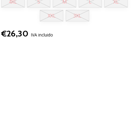
4XL
S
M
L
XL
XXL
3XL
€26,30
IVA incluido