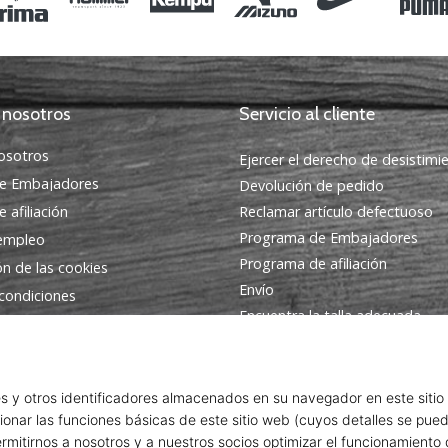
 nosotros
Servicio al cliente
osotros
Ejercer el derecho de desistimi
e Embajadores
Devolución de pedido
 afiliación
Reclamar artículo defectuoso
Programa de Embajadores
 empleo
Programa de afiliación
ón de las cookies
Envío
condiciones
Encuentra la talla adecuada
Contacto
Preguntas frecuentes
Política de privacidad