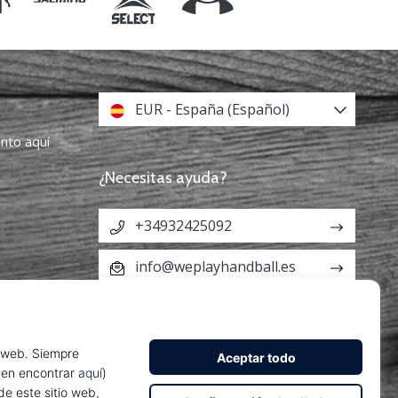
EUR - España (Español)
ento aquí
¿Necesitas ayuda?
+34932425092
info@weplayhandball.es