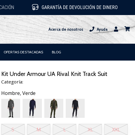
ICACIÓN
GARANTÍA DE DEVOLUCIÓN DE DINERO
Acerca de nosotros
Ayuda
Usuario
carrit
OFERTAS DESTACADAS
BLOG
Kit Under Armour UA Rival Knit Track Suit
Categoría:
Hombre,
Verde
S
M
L
XL
XXL