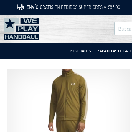
ENVÍO GRATIS
EN PEDIDOS SUPERIORES A €85,00
WePlayHandball.es
NOVEDADES
ZAPATILLAS DE BA