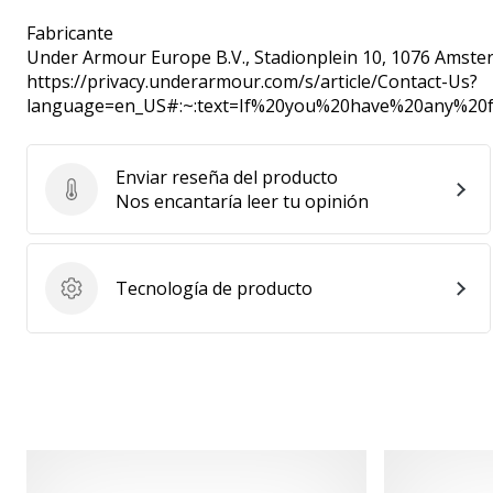
Fabricante
Under Armour Europe B.V.
, Stadionplein 10, 1076 Amste
https://privacy.underarmour.com/s/article/Contact-Us?
language=en_US#:~:text=If%20you%20have%20any%2
Enviar reseña del producto
Enviar reseña del producto
Nos encantaría leer tu opinión
Tecnología de producto
Tecnología de producto