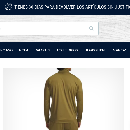
TIENES 30 DÍAS PARA DEVOLVER LOS ARTÍCULOS
SIN JUSTIF
Buscar
LONMANO
ROPA
BALONES
ACCESORIOS
TIEMPO LIBRE
MARCAS