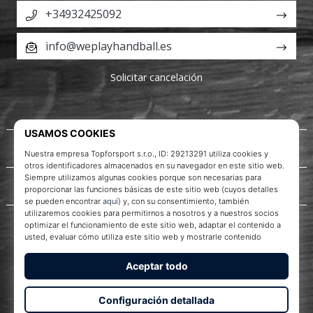
+34932425092
info@weplayhandball.es
Solicitar cancelación
Acerca de nosotros
Servicio al cliente
WePlayHandball.es