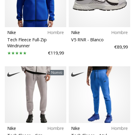
Talla
zapatillas
de
Para clubes
balonmano
PUMA
Accelerate
Nike
Hombre
Nike
Hombre
Soporte sujetador
NITRO
Tech Fleece Full-Zip
V5 RNR
- Blanco
SQD
Windrunner
€89,99
5!
€119,99
Carbon
Descubre
las
Clubes
actualizaciones
Nuevo
técnicas
y…
Colección
25. 11. 2024
Comodidad y amortiguación
•
2 min. de lectura
Disciplina
¡Conviértete
Nike
Hombre
Nike
Hombre
en