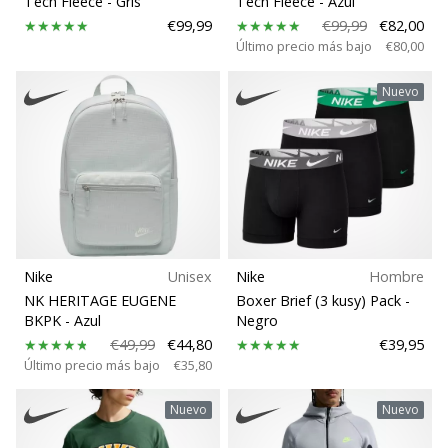
Tech Fleece
- Gris
Tech Fleece
- Azul
Drop
embajador
€99,99
€99,99
€82,00
Weplayhandball!
Último precio más bajo
€80,00
Corte
¿Te
Nuevo
consideras
un
Función
jugón?
¡Te
queremos
Modelo
en
nuestro
Jugadores
equipo!
Nike
Unisex
Nike
Hombre
NK HERITAGE EUGENE
Boxer Brief (3 kusy) Pack
-
Espacio de juego
BKPK
- Azul
Negro
Mostrar
€49,99
€44,80
€39,95
todos
Último precio más bajo
€35,80
Posición
los
artículos
Nuevo
Nuevo
Temporada