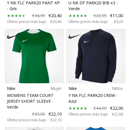
Y NK FLC PARK20 PANT KP
U NK DF PARK20 BIB x3
-
- Gris
Verde
€44,99
€20,40
€23,99
€11,00
Último precio más bajo
€20,40
Último precio más bajo
€9,20
Nike
Mujer
Nike
Niños
WOMENS TEAM COURT
Y NK FLC PARK20 CREW
-
JERSEY SHORT SLEEVE
-
Azul
Verde
€44,99
€22,00
€33,00
€22,10
Último precio más bajo
€22,00
Último precio más bajo
€22,10