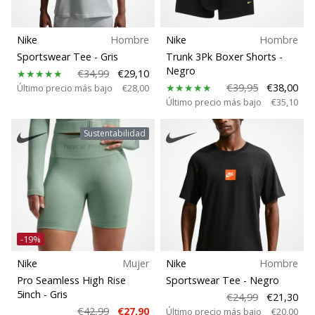
Nike
Hombre
Nike
Hombre
Sportswear Tee
- Gris
Trunk 3Pk Boxer Shorts
-
Negro
€34,99
€29,10
€39,95
€38,00
Último precio más bajo
€28,00
Último precio más bajo
€35,10
Sustentabilidad
-19%
Nike
Mujer
Nike
Hombre
Pro Seamless High Rise
Sportswear Tee
- Negro
5inch
- Gris
€24,99
€21,30
€42,99
€27,90
Último precio más bajo
€20,00