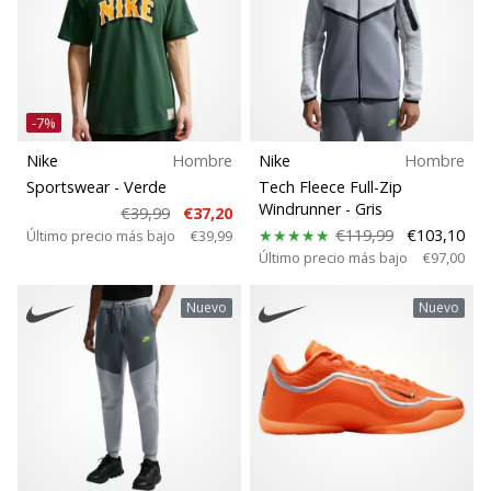
Ancho de la zapatilla
Deporte
-7%
Nike
Hombre
Nike
Hombre
Sustentabilidad
Sportswear
- Verde
Tech Fleece Full-Zip
Windrunner
- Gris
€39,99
€37,20
Calidades
€119,99
€103,10
Último precio más bajo
€39,99
Último precio más bajo
€97,00
Terreno
Nuevo
Nuevo
Trail
Tipo de carrera
Tipo de zapatillas