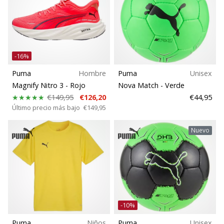
Temporada
Ancho de la zapatilla
-16%
Puma
Hombre
Puma
Unisex
Deporte
Magnify Nitro 3
- Rojo
Nova Match
- Verde
€149,95
€126,20
€44,95
Sustentabilidad
Último precio más bajo
€149,95
Nuevo
Calidades
Terreno
Tipo de carrera
-10%
Tipo de zapatillas
Puma
Niños
Puma
Unisex