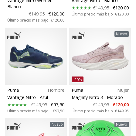
Vantage Nitro Women
-
Vantage Nitro
- Blanco
Disciplina
embajador
Blanco
€149,95
€120,00
Weplayhandball!
€149,95
€120,00
Último precio más bajo
€120,00
Último precio más bajo
€120,00
Drop
¿Te
consideras
Nuevo
un
Corte
jugón?
¡Te
queremos
Función
en
nuestro
Modelo
equipo!
-20%
Puma
Hombre
Puma
Mujer
Jugadores
Vantage Nitro
- Azul
Magnify Nitro 3
- Morado
Mostrar
€149,95
€97,50
€149,95
€120,00
todos
Último precio más bajo
€97,50
Último precio más bajo
€149,95
Espacio de juego
los
artículos
Nuevo
Nuevo
Posición