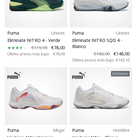
Talla
zapatillas
de
Para clubes
balonmano
PUMA
Accelerate
Puma
Unisex
Puma
Unisex
Tipo de balón
NITRO
Eliminate NITRO 4
- Verde
Eliminate NITRO SQD 4
-
SQD
Blanco
€119,95
€78,00
5!
€160,00
€146,00
Soporte sujetador
Último precio más bajo
€78,00
Descubre
Último precio más bajo
€143,10
las
Carbon
actualizaciones
Exclusivo
técnicas
y…
Clubes
25. 11. 2024
Colección
•
2 min. de lectura
Comodidad y amortiguación
¡Conviértete
Puma
Mujer
Puma
Hombre
en