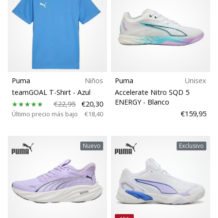
Puma
Niños
Puma
Unisex
teamGOAL T-Shirt
- Azul
Accelerate Nitro SQD 5
ENERGY
- Blanco
€22,95
€20,30
€159,95
Último precio más bajo
€18,40
Nuevo
Exclusivo