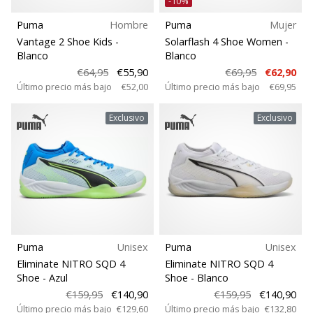
-10%
Puma
Hombre
Puma
Mujer
Vantage 2 Shoe Kids
-
Solarflash 4 Shoe Women
-
Blanco
Blanco
€64,95
€55,90
€69,95
€62,90
Último precio más bajo
€52,00
Último precio más bajo
€69,95
Exclusivo
Exclusivo
Puma
Unisex
Puma
Unisex
Eliminate NITRO SQD 4
Eliminate NITRO SQD 4
Shoe
- Azul
Shoe
- Blanco
€159,95
€140,90
€159,95
€140,90
Último precio más bajo
€129,60
Último precio más bajo
€132,80