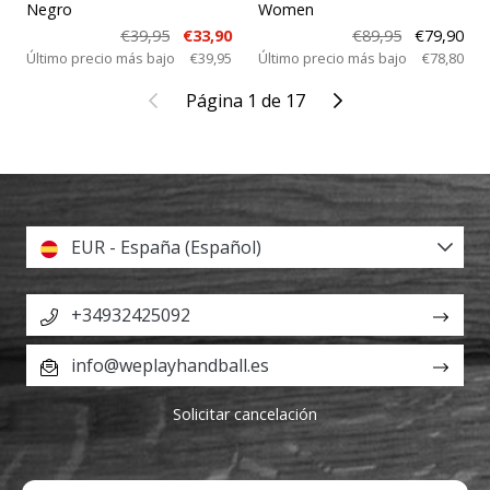
Negro
Women
€39,95
€33,90
€89,95
€79,90
Último precio más bajo
€39,95
Último precio más bajo
€78,80
Anterior
Siguiente
Página 1 de 17
EUR - España (Español)
+34932425092
info@weplayhandball.es
Solicitar cancelación