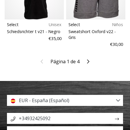
Select
Unisex
Select
Niños
Schiedsrichter t v21
- Negro
Sweatshort Oxford v22
-
Gris
€35,00
€30,00
Anterior
Siguiente
Página 1 de 4
EUR - España (Español)
+34932425092