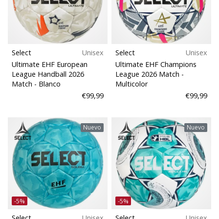
Para clubes
zapatillas
de
Tipo de balón
balonmano
PUMA
Accelerate
Select
Unisex
Select
Unisex
Disciplina
NITRO
Ultimate EHF European
Ultimate EHF Champions
SQD
League Handball 2026
League 2026 Match
-
5!
Match
- Blanco
Multicolor
Corte
Descubre
€99,99
€99,99
las
Función
actualizaciones
técnicas
Nuevo
Nuevo
y…
Espacio de juego
25. 11. 2024
Deporte
•
2 min. de lectura
Sustentabilidad
-5%
-5%
¡Conviértete
en
Select
Unisex
Select
Unisex