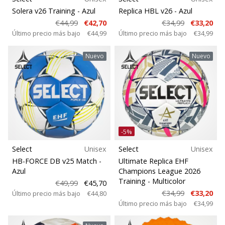
Peso
embajador
Solera v26 Training
- Azul
Replica HBL v26
- Azul
Weplayhandball!
€44,99
€42,70
€34,99
€33,20
Último precio más bajo
€44,99
Último precio más bajo
€34,99
¿Te
consideras
Nuevo
Nuevo
un
jugón?
¡Te
queremos
en
nuestro
equipo!
-5%
Select
Unisex
Select
Unisex
HB-FORCE DB v25 Match
-
Ultimate Replica EHF
Mostrar
Azul
Champions League 2026
Training
- Multicolor
todos
€49,99
€45,70
€34,99
€33,20
Último precio más bajo
€44,80
los
Último precio más bajo
€34,99
artículos