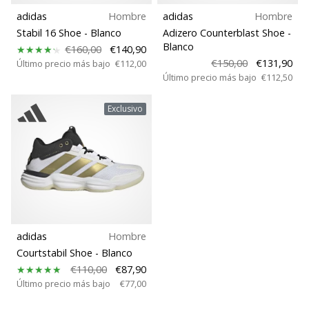
embajador
adidas
Hombre
adidas
Hombre
Weplayhandball!
Stabil 16 Shoe
- Blanco
Adizero Counterblast Shoe
-
Blanco
€160,00
€140,90
¿Te
€150,00
€131,90
Último precio más bajo
€112,00
consideras
Último precio más bajo
€112,50
un
jugón?
Exclusivo
¡Te
queremos
en
nuestro
equipo!
Mostrar
adidas
Hombre
todos
Courtstabil Shoe
- Blanco
los
€110,00
€87,90
artículos
Último precio más bajo
€77,00