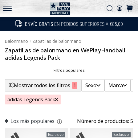
las
Filtr
Buscar
carrit
actualizaciones
WePlayHandball.es
técnicas
ENVÍO GRATIS
EN PEDIDOS SUPERIORES A €85,00
Buscar
y
Sexo
averigua
Mostrar productos
si…
Balonmano
Zapatillas de balonmano
Zapatillas de balonmano en WePlayHandball
Marca
adidas Legends Pack
15. 5. 2026
Precio
•
4 min. de lectura
PUMA
Mostrar todos los filtros
1
Sexo
Marca
P
Tallas de zapatillas
Accelerate
NITRO
adidas Legends Pack
Color
SQD
5
Los más populares
Número de productos: 5
Modelo
¡Conoce
las
Exclusivo
Exclusivo
nuevas