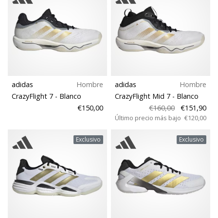
Colección
1
zapatillas
de
balonmano
PUMA
Accelerate
NITRO
SQD
5!
adidas
Hombre
adidas
Hombre
Descubre
CrazyFlight 7
- Blanco
CrazyFlight Mid 7
- Blanco
las
€150,00
€160,00
€151,90
actualizaciones
Último precio más bajo
€120,00
técnicas
y…
Exclusivo
Exclusivo
25. 11. 2024
•
2 min. de lectura
¡Conviértete
en