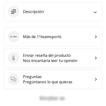
embajador
Weplayhandball!
Descripción
¿Te
consideras
un
jugón?
Más de 11teamsports
11teamsports
¡Te
queremos
en
nuestro
Enviar reseña del producto
Enviar reseña del producto
equipo!
Nos encantaría leer tu opinión
Preguntas
Mostrar
Preguntas
Pregúntanos lo que quieras
todos
los
artículos