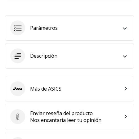
embajador
Weplayhandball!
¿Te
Parámetros
consideras
un
jugón?
¡Te
Descripción
queremos
en
nuestro
equipo!
Más de ASICS
ASICS
Mostrar
todos
Enviar reseña del producto
Enviar reseña del producto
Nos encantaría leer tu opinión
los
artículos