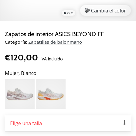
zapatillas
Cambia el color
de
balonmano
PUMA
Accelerate
Zapatos de interior ASICS BEYOND FF
NITRO
Categoría:
Zapatillas de balonmano
SQD
5!
€120,00
Descubre
IVA incluido
las
actualizaciones
Mujer,
Blanco
técnicas
y…
25. 11. 2024
•
2 min. de lectura
Elige una talla
¡Conviértete
en