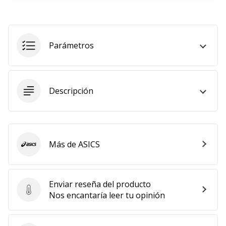
embajador
Weplayhandball!
¿Te
Parámetros
consideras
un
jugón?
¡Te
Descripción
queremos
en
nuestro
equipo!
Más de ASICS
ASICS
Mostrar
todos
Enviar reseña del producto
Enviar reseña del producto
Nos encantaría leer tu opinión
los
artículos