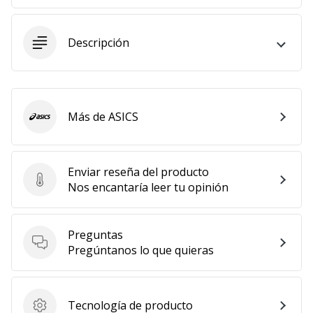
embajador
Weplayhandball!
Descripción
¿Te
consideras
un
jugón?
¡Te
Más de ASICS
ASICS
queremos
en
nuestro
Enviar reseña del producto
equipo!
Enviar reseña del producto
Nos encantaría leer tu opinión
Preguntas
Mostrar
Preguntas
Pregúntanos lo que quieras
todos
los
artículos
Tecnología de producto
Tecnología de producto