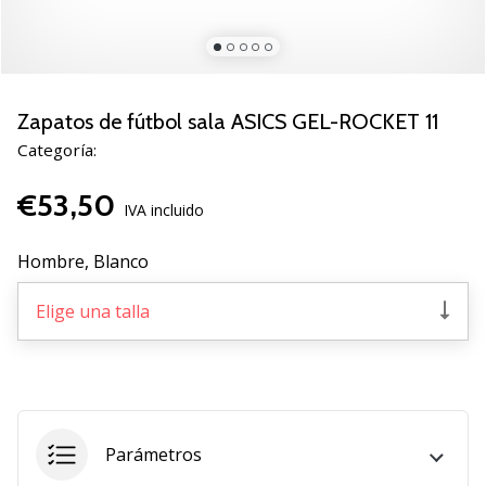
zapatillas
de
balonmano
PUMA
Accelerate
Zapatos de fútbol sala ASICS GEL-ROCKET 11
NITRO
Categoría:
SQD
5!
€53,50
Descubre
IVA incluido
las
actualizaciones
Hombre,
Blanco
técnicas
y…
Elige una talla
25. 11. 2024
•
2 min. de lectura
Parámetros
¡Conviértete
en