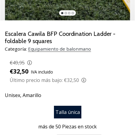
zapatillas
de
balonmano
PUMA
Accelerate
Escalera Cawila BFP Coordination Ladder -
NITRO
foldable 9 squares
SQD
Categoría:
Equipamiento de balonmano
5!
Descubre
€49,95
las
€32,50
actualizaciones
IVA incluido
técnicas
Último precio más bajo:
€32,50
y…
Unisex,
Amarillo
25. 11. 2024
•
Talla única
2 min. de lectura
más de 50 Piezas en stock
¡Conviértete
en