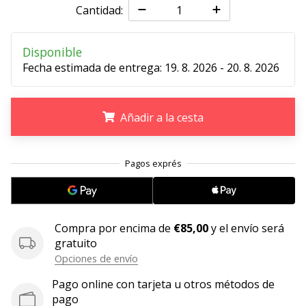
Cantidad:
embajador
Weplayhandball!
Disponible
¿Te
Fecha estimada de entrega:
19. 8. 2026 - 20. 8. 2026
consideras
un
jugón?
¡Te
Añadir a la cesta
queremos
en
.
.
.
nuestro
equipo!
Compra por encima de
€85,00
y el envío será
Mostrar
gratuito
todos
Opciones de envío
los
artículos
Pago online con tarjeta u otros métodos de
pago