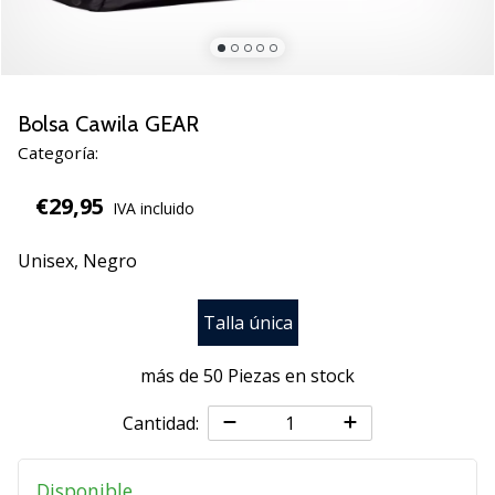
zapatillas
de
balonmano
PUMA
Accelerate
Bolsa Cawila GEAR
NITRO
Categoría:
SQD
5!
€29,95
IVA incluido
Descubre
las
Unisex,
Negro
actualizaciones
técnicas
y…
Talla única
más de 50 Piezas en stock
25. 11. 2024
•
Cantidad:
2 min. de lectura
¡Conviértete
Disponible
en