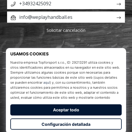
+34932425092
info@weplayhandball.es
Solicitar cancelación
Acerca de nosotros
Servicio al cliente
WePlayHandball.es
© 2010 – 2026
WePlayHandball.es