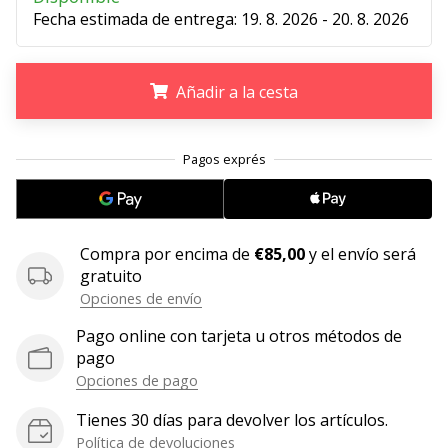
Fecha estimada de entrega:
19. 8. 2026 - 20. 8. 2026
embajador
Weplayhandball!
¿Te
Añadir a la cesta
consideras
un
jugón?
.
.
.
¡Te
queremos
en
nuestro
Compra por encima de
€85,00
y el envío será
equipo!
gratuito
Opciones de envío
Pago online con tarjeta u otros métodos de
Mostrar
pago
todos
Opciones de pago
los
artículos
Tienes 30 días para devolver los artículos.
Política de devoluciones