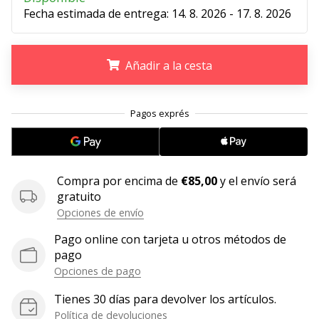
Fecha estimada de entrega:
14. 8. 2026 - 17. 8. 2026
embajador
Weplayhandball!
¿Te
Añadir a la cesta
consideras
un
jugón?
.
.
.
¡Te
queremos
en
nuestro
Compra por encima de
€85,00
y el envío será
equipo!
gratuito
Opciones de envío
Pago online con tarjeta u otros métodos de
Mostrar
pago
todos
Opciones de pago
los
artículos
Tienes 30 días para devolver los artículos.
Política de devoluciones