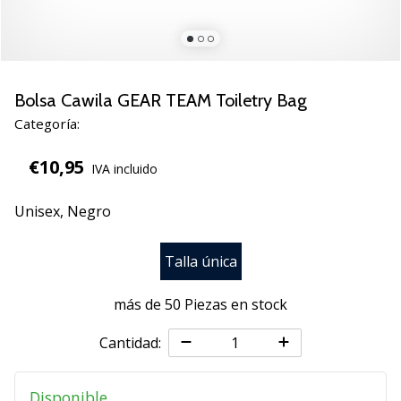
zapatillas
de
balonmano
PUMA
Accelerate
Bolsa Cawila GEAR TEAM Toiletry Bag
NITRO
Categoría:
SQD
5!
€10,95
IVA incluido
Descubre
las
Unisex,
Negro
actualizaciones
técnicas
y…
Talla única
más de 50 Piezas en stock
25. 11. 2024
•
Cantidad:
2 min. de lectura
¡Conviértete
Disponible
en