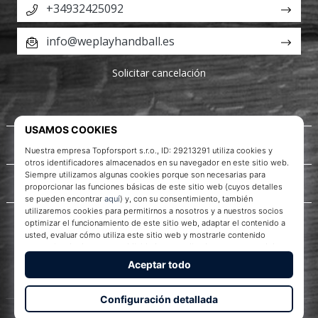
+34932425092
info@weplayhandball.es
Solicitar cancelación
Acerca de nosotros
Servicio al cliente
WePlayHandball.es
© 2010 – 2026
WePlayHandball.es