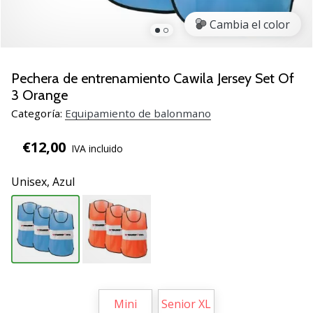
zapatillas
Cambia el color
de
balonmano
PUMA
Accelerate
Pechera de entrenamiento Cawila Jersey Set Of
NITRO
3 Orange
SQD
Categoría:
Equipamiento de balonmano
5!
Descubre
€12,00
IVA incluido
las
actualizaciones
Unisex,
Azul
técnicas
y…
25. 11. 2024
•
2 min. de lectura
¡Conviértete
Mini
Senior XL
en