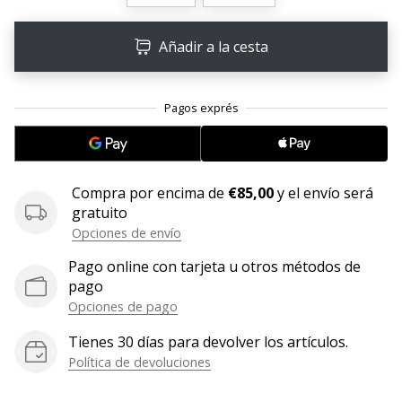
embajador
Weplayhandball!
Añadir a la cesta
¿Te
consideras
un
jugón?
¡Te
queremos
en
Compra por encima de
€85,00
y el envío será
nuestro
gratuito
equipo!
Opciones de envío
Pago online con tarjeta u otros métodos de
pago
Mostrar
Opciones de pago
todos
Tienes 30 días para devolver los artículos.
los
Política de devoluciones
artículos