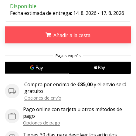
Disponible
embajador
Fecha estimada de entrega:
14. 8. 2026 - 17. 8. 2026
Weplayhandball!
¿Te
consideras
Añadir a la cesta
un
jugón?
¡Te
.
.
.
queremos
en
nuestro
equipo!
Compra por encima de
€85,00
y el envío será
gratuito
Opciones de envío
Mostrar
Pago online con tarjeta u otros métodos de
todos
pago
los
Opciones de pago
artículos
Tienes 30 días para devolver los artículos.