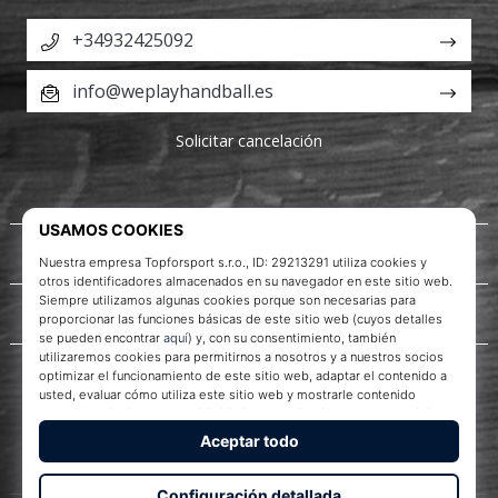
+34932425092
info@weplayhandball.es
Solicitar cancelación
Acerca de nosotros
Servicio al cliente
WePlayHandball.es