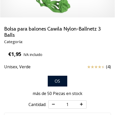
zapatillas
de
balonmano
PUMA
Accelerate
Bolsa para balones Cawila Nylon-Ballnetz 3
NITRO
Balls
SQD
Categoría:
5!
Descubre
€1,95
IVA incluido
las
actualizaciones
Reseña
Unisex,
Verde
(4)
técnicas
y…
OS
25. 11. 2024
más de 50 Piezas en stock
•
2 min. de lectura
Cantidad:
¡Conviértete
en