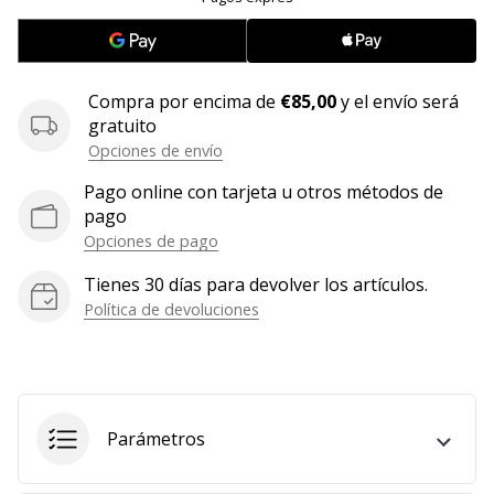
embajador
Weplayhandball!
¿Te
Compra por encima de
€85,00
y el envío será
consideras
gratuito
un
Opciones de envío
jugón?
¡Te
Pago online con tarjeta u otros métodos de
queremos
pago
en
Opciones de pago
nuestro
equipo!
Tienes 30 días para devolver los artículos.
Política de devoluciones
Mostrar
todos
los
Parámetros
artículos