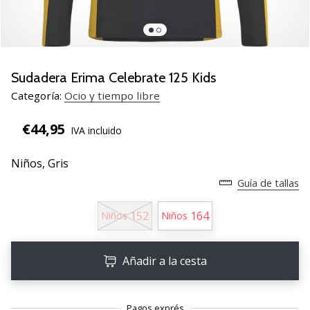
zapatillas
de
balonmano
PUMA
Accelerate
Sudadera Erima Celebrate 125 Kids
NITRO
Categoría:
Ocio y tiempo libre
SQD
5!
€44,95
IVA incluido
Descubre
las
Niños,
Gris
actualizaciones
técnicas
Guía de tallas
y…
152
164
Niños
Niños
25. 11. 2024
•
Añadir a la cesta
2 min. de lectura
¡Conviértete
en