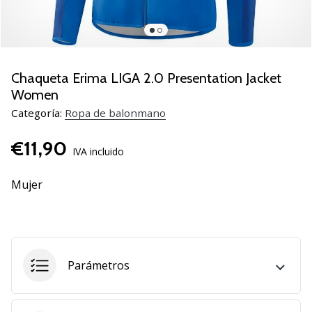
zapatillas
de
balonmano
PUMA
Accelerate
Chaqueta Erima LIGA 2.0 Presentation Jacket
NITRO
Women
SQD
Categoría:
Ropa de balonmano
5!
Descubre
€11,90
las
IVA incluido
actualizaciones
técnicas
Mujer
y…
25. 11. 2024
•
Parámetros
2 min. de lectura
¡Conviértete
en