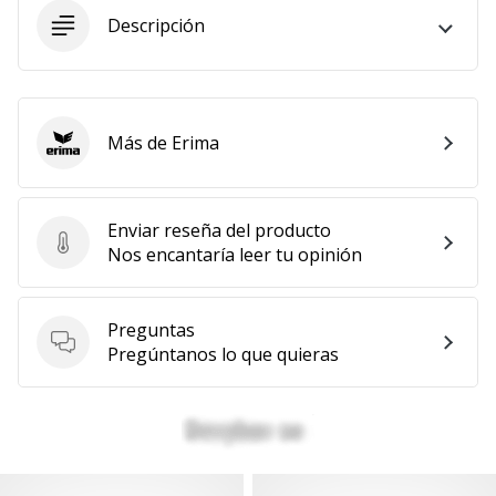
embajador
Descripción
Weplayhandball!
¿Te
consideras
un
Más de Erima
Erima
jugón?
¡Te
queremos
Enviar reseña del producto
en
Enviar reseña del producto
Nos encantaría leer tu opinión
nuestro
equipo!
Preguntas
Preguntas
Pregúntanos lo que quieras
Mostrar
todos
los
artículos