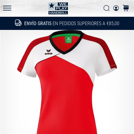
las
Buscar
carrit
actualizaciones
WePlayHandball.es
técnicas
ENVÍO GRATIS
EN PEDIDOS SUPERIORES A €85,00
Buscar
y
averigua
si…
15. 5. 2026
•
4 min. de lectura
PUMA
Accelerate
NITRO
SQD
5
¡Conoce
las
nuevas