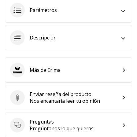
embajador
Parámetros
Weplayhandball!
¿Te
consideras
un
Descripción
jugón?
¡Te
queremos
en
Más de Erima
nuestro
Erima
equipo!
Enviar reseña del producto
Enviar reseña del producto
Nos encantaría leer tu opinión
Mostrar
todos
los
Preguntas
artículos
Preguntas
Pregúntanos lo que quieras