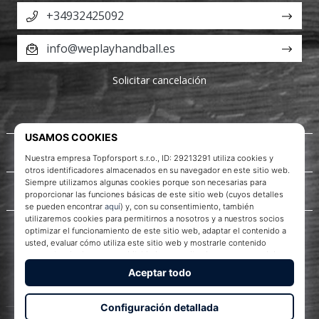
+34932425092
info@weplayhandball.es
Solicitar cancelación
Acerca de nosotros
Servicio al cliente
WePlayHandball.es