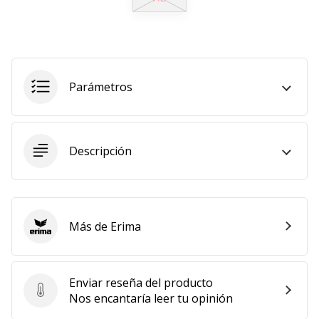
embajador
Weplayhandball!
¿Te
consideras
Parámetros
un
jugón?
¡Te
queremos
en
Descripción
nuestro
equipo!
Más de Erima
Erima
Mostrar
todos
los
Enviar reseña del producto
artículos
Enviar reseña del producto
Nos encantaría leer tu opinión