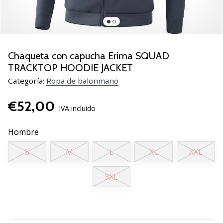
zapatillas
de
balonmano
PUMA
Accelerate
Chaqueta con capucha Erima SQUAD
NITRO
TRACKTOP HOODIE JACKET
SQD
Categoría:
Ropa de balonmano
5!
Descubre
€52,00
las
IVA incluido
actualizaciones
técnicas
Hombre
y…
S
M
L
XL
XXL
25. 11. 2024
3XL
•
2 min. de lectura
¡Conviértete
en