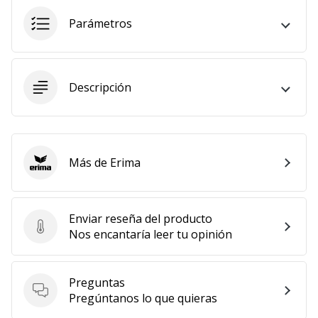
embajador
Parámetros
Weplayhandball!
¿Te
consideras
un
Descripción
jugón?
¡Te
queremos
en
Más de Erima
nuestro
Erima
equipo!
Enviar reseña del producto
Enviar reseña del producto
Nos encantaría leer tu opinión
Mostrar
todos
los
Preguntas
artículos
Preguntas
Pregúntanos lo que quieras