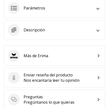
embajador
Parámetros
Weplayhandball!
¿Te
consideras
un
Descripción
jugón?
¡Te
queremos
en
Más de Erima
nuestro
Erima
equipo!
Enviar reseña del producto
Enviar reseña del producto
Nos encantaría leer tu opinión
Mostrar
todos
los
Preguntas
artículos
Preguntas
Pregúntanos lo que quieras