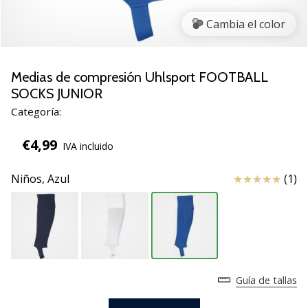
zapatillas
Cambia el color
de
balonmano
PUMA
Accelerate
Medias de compresión Uhlsport FOOTBALL
NITRO
SOCKS JUNIOR
SQD
Categoría:
5!
Descubre
€4,99
IVA incluido
las
actualizaciones
Reseña
Niños,
Azul
(1)
técnicas
y…
25. 11. 2024
•
2 min. de lectura
Guía de tallas
¡Conviértete
en