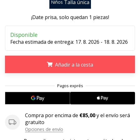
Talla única
Niños
embajador
Weplayhandball!
¡Date prisa, solo quedan
1 piezas
!
¿Te
consideras
Disponible
un
Fecha estimada de entrega:
17. 8. 2026 - 18. 8. 2026
jugón?
¡Te
queremos
Añadir a la cesta
en
nuestro
equipo!
.
.
.
Mostrar
todos
Compra por encima de
€85,00
y el envío será
los
gratuito
artículos
Opciones de envío