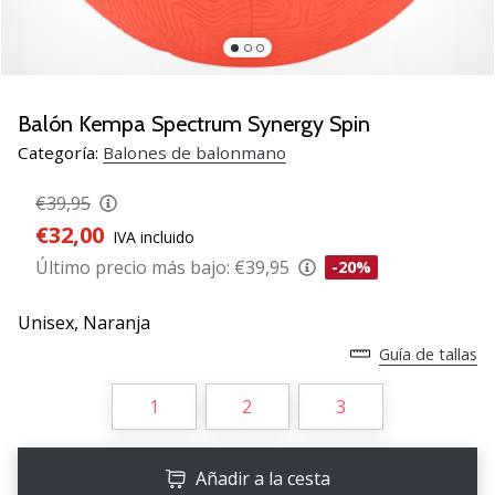
zapatillas
de
balonmano
PUMA
Accelerate
Balón Kempa Spectrum Synergy Spin
NITRO
Categoría:
Balones de balonmano
SQD
5!
€39,95
Descubre
€32,00
IVA incluido
las
actualizaciones
Último precio más bajo:
€39,95
-20%
técnicas
y…
Unisex,
Naranja
Guía de tallas
25. 11. 2024
1
2
3
•
2 min. de lectura
¡Conviértete
Añadir a la cesta
en