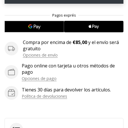
embajador
Weplayhandball!
¿Te
consideras
un
jugón?
Compra por encima de
€85,00
y el envío será
¡Te
gratuito
queremos
Opciones de envío
en
Pago online con tarjeta u otros métodos de
nuestro
pago
equipo!
Opciones de pago
Tienes 30 días para devolver los artículos.
Política de devoluciones
Mostrar
todos
los
artículos