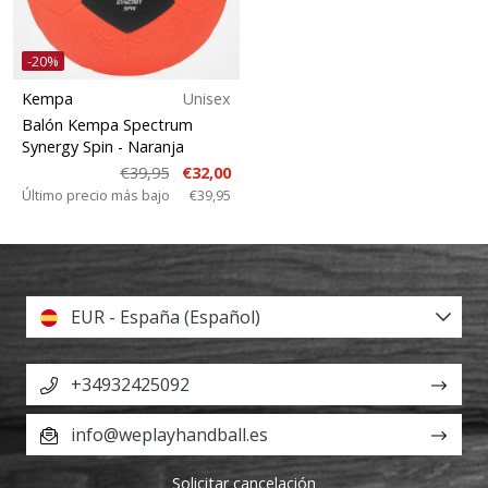
-20%
Kempa
Unisex
Balón Kempa Spectrum
Synergy Spin
- Naranja
€39,95
€32,00
Último precio más bajo
€39,95
EUR - España (Español)
+34932425092
info@weplayhandball.es
Solicitar cancelación