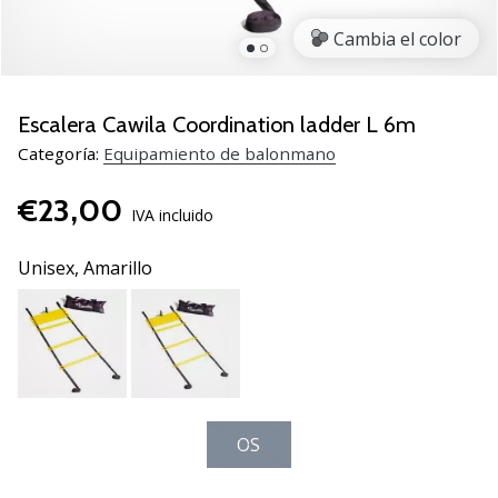
zapatillas
Cambia el color
de
balonmano
PUMA
Accelerate
Escalera Cawila Coordination ladder L 6m
NITRO
Categoría:
Equipamiento de balonmano
SQD
5!
€23,00
Descubre
IVA incluido
las
actualizaciones
Unisex,
Amarillo
técnicas
y…
25. 11. 2024
•
2 min. de lectura
OS
¡Conviértete
en