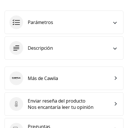
embajador
Weplayhandball!
Parámetros
¿Te
consideras
un
jugón?
¡Te
Descripción
queremos
en
nuestro
equipo!
Más de Cawila
Cawila
Mostrar
Enviar reseña del producto
todos
Enviar reseña del producto
Nos encantaría leer tu opinión
los
artículos
Preguntas