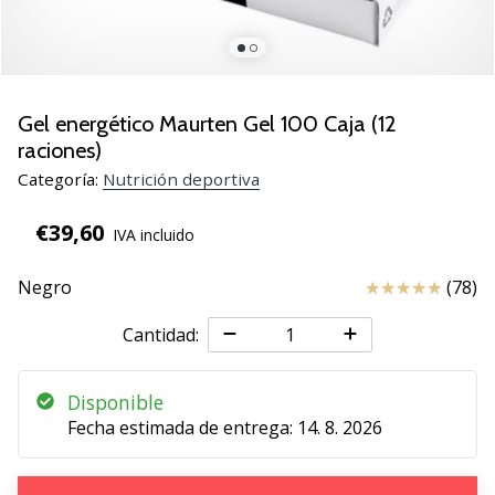
zapatillas
de
balonmano
PUMA
Accelerate
Gel energético Maurten Gel 100 Caja (12
NITRO
raciones)
SQD
Categoría:
Nutrición deportiva
5!
Descubre
€39,60
IVA incluido
las
actualizaciones
Reseña
Negro
(78)
técnicas
y…
Cantidad:
25. 11. 2024
Disponible
•
Fecha estimada de entrega:
14. 8. 2026
2 min. de lectura
¡Conviértete
en