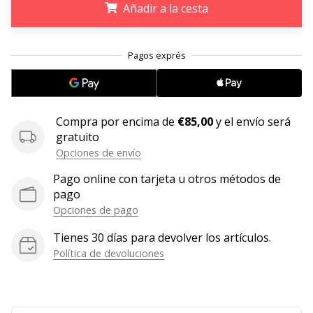
Añadir a la cesta
embajador
Weplayhandball!
.
.
.
¿Te
consideras
un
jugón?
¡Te
Compra por encima de
€85,00
y el envío será
queremos
gratuito
en
Opciones de envío
nuestro
equipo!
Pago online con tarjeta u otros métodos de
pago
Opciones de pago
Mostrar
Tienes 30 días para devolver los artículos.
todos
Política de devoluciones
los
artículos