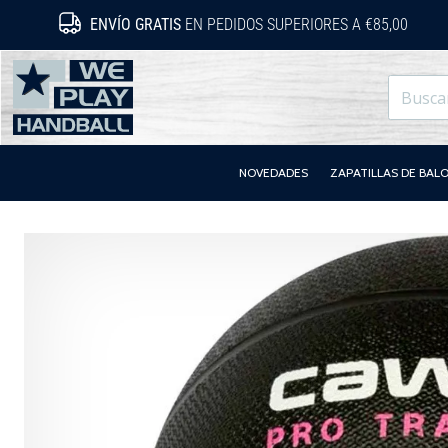
ENVÍO GRATIS
EN PEDIDOS SUPERIORES A €85,00
WePlayHandball.es
NOVEDADES
ZAPATILLAS DE BA