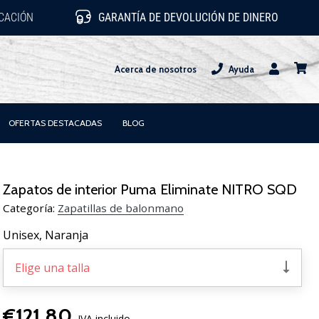
ICACIÓN
GARANTÍA DE DEVOLUCIÓN DE DINERO
Acerca de nosotros
Ayuda
Usuario
carrit
OFERTAS DESTACADAS
BLOG
Zapatos de interior Puma Eliminate NITRO SQD
Categoría:
Zapatillas de balonmano
Unisex,
Naranja
Elige una talla
€121,80
IVA incluido