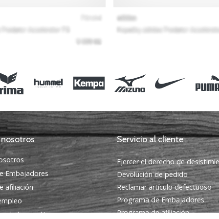
 nosotros
Servicio al cliente
osotros
Ejercer el derecho de desistimi
e Embajadores
Devolución de pedido
 afiliación
Reclamar artículo defectuoso
Programa de Embajadores
 empleo
Programa de afiliación
ón de las cookies