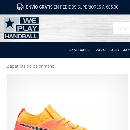
ENVÍO GRATIS
EN PEDIDOS SUPERIORES A €85,00
WePlayHandball.es
NOVEDADES
ZAPATILLAS DE BA
Zapatillas de balonmano