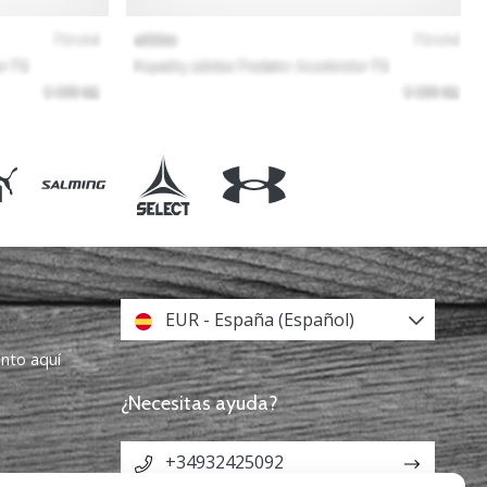
EUR - España (Español)
ento aquí
¿Necesitas ayuda?
+34932425092