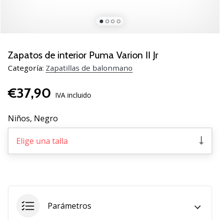
zapatillas
de
balonmano
PUMA
Accelerate
Zapatos de interior Puma Varion II Jr
NITRO
Categoría:
Zapatillas de balonmano
SQD
5!
€37,90
Descubre
IVA incluido
las
actualizaciones
Niños,
Negro
técnicas
y…
Elige una talla
25. 11. 2024
•
2 min. de lectura
Parámetros
¡Conviértete
en