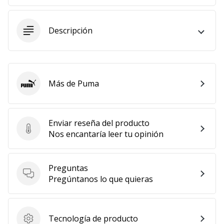
embajador
Weplayhandball!
Descripción
¿Te
consideras
un
jugón?
¡Te
Más de Puma
Puma
queremos
en
nuestro
Enviar reseña del producto
equipo!
Enviar reseña del producto
Nos encantaría leer tu opinión
Preguntas
Mostrar
Preguntas
Pregúntanos lo que quieras
todos
los
artículos
Tecnología de producto
Tecnología de producto